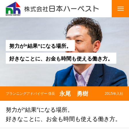
COMPANY INFO
会社概要
WORK
仕事内容
努
力
が
“
結
果
”
に
な
る
場
所
。
CAREER STEP
キャリアステップ
好
き
な
こ
と
に
、
お
金
も
時
間
も
使
え
る
働
き
方
。
WORK INVIROMENT
働く環境
RECRUITMENT INFORMATION
採用情報
永尾 勇樹
プランニングアドバイザー 係長
2015年入社
INTERVIEW
インタビュー
努力が“結果”になる場所。
2022年入社・リフォームアドバイザー
好きなことに、お金も時間も使える働き方。
2015年入社・プランニングアドバイザー 係長