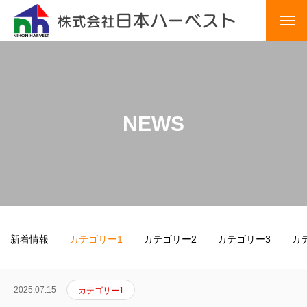
COMPANY INFO
会社概要
WORK
仕事内容
NEWS
CAREER STEP
キャリアステップ
WORK INVIROMENT
働く環境
RECRUITMENT INFORMATION
採用情報
INTERVIEW
インタビュー
新着情報
カテゴリー1
カテゴリー2
カテゴリー3
カ
2022年入社・リフォームアドバイザー
2025.07.15
カテゴリー1
2015年入社・プランニングアドバイザー 係長